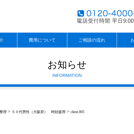
介
費用について
ご相談の流れ
お知らせ
INFORMATION
>
>
整理
５０代男性（大阪府） 時効援用
client.005